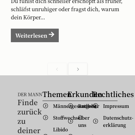
Du fühlst dich schneller erschöpft als früher,
schläfst unruhiger oder fragst dich, warum
dein Körper...
Weiterlesen
Themen
Erkunden
Rechtliches
Finde
Männergesundheit
Ratgeber
Impressum
zurück
Stoffwechsel
Über
Datenschutz­
zu
uns
erklärung
deiner
Libido